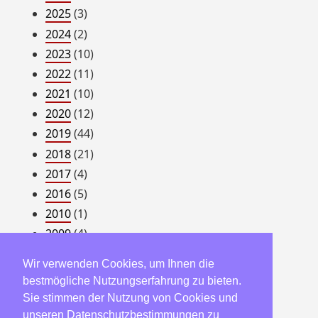
2025
(3)
2024
(2)
2023
(10)
2022
(11)
2021
(10)
2020
(12)
2019
(44)
2018
(21)
2017
(4)
2016
(5)
2010
(1)
2009
(4)
2008
(54)
Wir verwenden Cookies, um Ihnen die
2007
(22)
bestmögliche Nutzungserfahrung zu bieten.
2006
(23)
Sie stimmen der Nutzung von Cookies und
2005
(182)
unseren Datenschutzbestimmungen zu