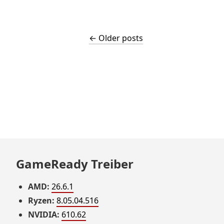
← Older posts
GameReady Treiber
AMD:
26.6.1
Ryzen:
8.05.04.516
NVIDIA:
610.62