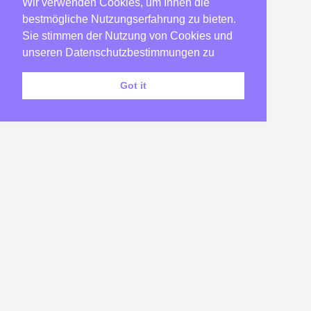
Wir verwenden Cookies, um Ihnen die
2007
(22)
bestmögliche Nutzungserfahrung zu bieten.
2006
(23)
Sie stimmen der Nutzung von Cookies und
2005
(182)
unseren Datenschutzbestimmungen zu
2004
(58)
Got it
2003
(173)
2002
(46)
Impressum