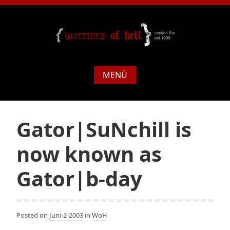
MENÜ
Gator|SuNchill is
now known as
Gator|b-day
Posted on
Juni-2-2003
in
WoH