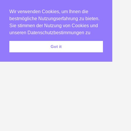
2008
(54)
Wir verwenden Cookies, um Ihnen die
2007
(22)
bestmögliche Nutzungserfahrung zu bieten.
2006
(23)
Sie stimmen der Nutzung von Cookies und
2005
(182)
unseren Datenschutzbestimmungen zu
2004
(58)
Got it
2003
(173)
2002
(46)