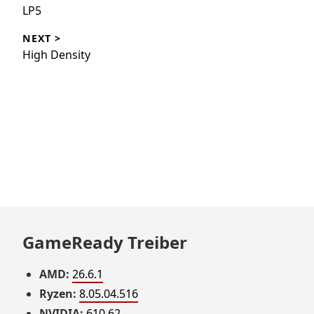
LP5
NEXT >
High Density
GameReady Treiber
AMD:
26.6.1
Ryzen:
8.05.04.516
NVIDIA:
610.62