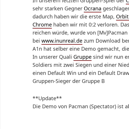
In unserem letzten Gruppen-Spiel der
C
sehr starken Gegner
Ocrana
geschlagen
dadurch haben wir die erste Map,
Orbit
Chrome
haben wir mit 0:2 verloren. Da
reichen würde, wurde von [Mv]Pacma
bei
www.inunreal.de
zum Download ber
A1n hat selber eine Demo gemacht, di
In unserer Quali
Gruppe
sind wir nun e
Soldiers mit zwei Siegen und einer Ni
einen Default Win und ein Default Draw
Gruppen-Sieger der Gruppe B
**Update**
Die Demo von Pacman (Spectator) ist a