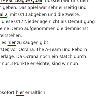
TF ESL League Quali
mussten wir uns dem
 geben. Das Spiel war sehr einseitig und
al 2
, mit 0:10 abgeben und die zweite,
s diese 0:12 Niederlage nicht als Demütigung
n eine Demo aufgenommen die demnächst
eitstehen.
e es
hier
zu saugen gibt.
rster, vor Ocrana, The A-Team und Reborn
ederlage. Da Ocrana noch ein Match durch
 nur 3 Punkte erreichte, sind wir nun
bsofort
hier
erhältlich