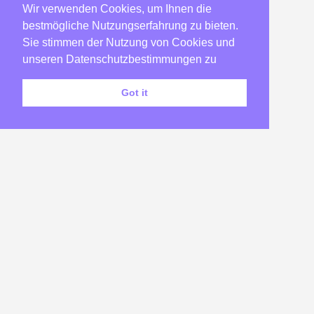
Wir verwenden Cookies, um Ihnen die
2007
(22)
bestmögliche Nutzungserfahrung zu bieten.
2006
(23)
Sie stimmen der Nutzung von Cookies und
2005
(182)
unseren Datenschutzbestimmungen zu
2004
(58)
Got it
2003
(173)
2002
(46)
Impressum