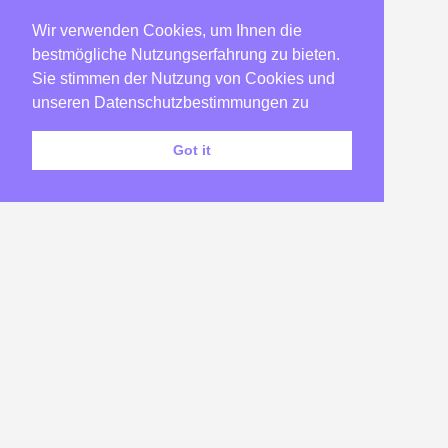
2008
(54)
Wir verwenden Cookies, um Ihnen die
2007
(22)
bestmögliche Nutzungserfahrung zu bieten.
2006
(23)
Sie stimmen der Nutzung von Cookies und
2005
(182)
unseren Datenschutzbestimmungen zu
2004
(58)
Got it
2003
(173)
2002
(46)