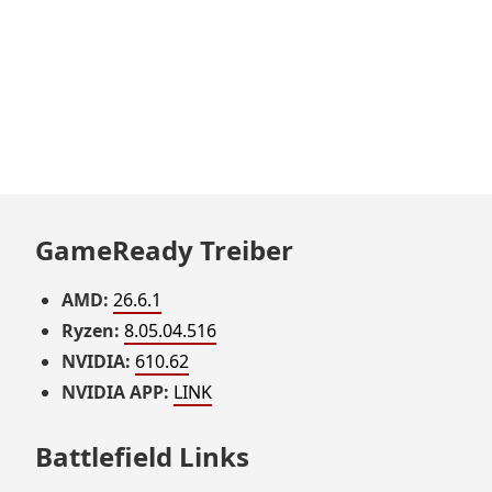
GameReady Treiber
AMD:
26.6.1
Ryzen:
8.05.04.516
NVIDIA:
610.62
NVIDIA APP:
LINK
Battlefield Links