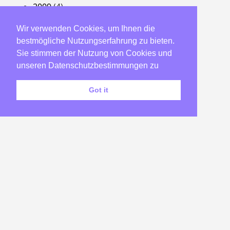
2009
(4)
2008
(54)
Wir verwenden Cookies, um Ihnen die
2007
(22)
bestmögliche Nutzungserfahrung zu bieten.
2006
(23)
Sie stimmen der Nutzung von Cookies und
2005
(182)
unseren Datenschutzbestimmungen zu
2004
(58)
Got it
2003
(173)
2002
(46)