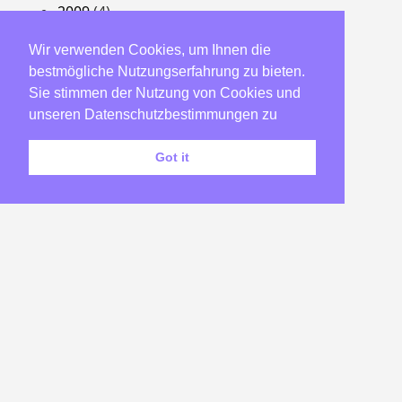
2009
(4)
2008
(54)
Wir verwenden Cookies, um Ihnen die
2007
(22)
bestmögliche Nutzungserfahrung zu bieten.
2006
(23)
Sie stimmen der Nutzung von Cookies und
2005
(182)
unseren Datenschutzbestimmungen zu
2004
(58)
Got it
2003
(173)
2002
(46)