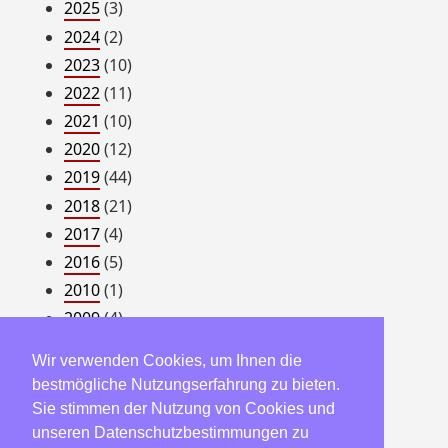
2025
(3)
2024
(2)
2023
(10)
2022
(11)
2021
(10)
2020
(12)
2019
(44)
2018
(21)
2017
(4)
2016
(5)
2010
(1)
2009
(4)
2008
(54)
Wir verwenden Cookies, um Ihnen die
2007
(22)
bestmögliche Nutzungserfahrung zu bieten.
2006
(23)
Sie stimmen der Nutzung von Cookies und
2005
(182)
unseren Datenschutzbestimmungen zu