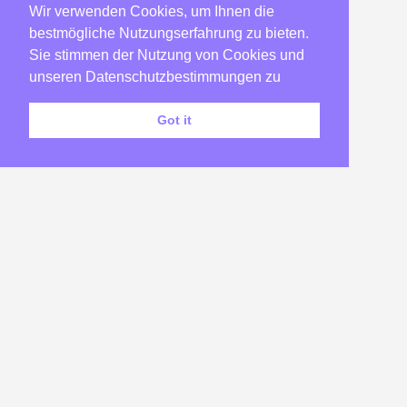
Wir verwenden Cookies, um Ihnen die
2007
(22)
bestmögliche Nutzungserfahrung zu bieten.
2006
(23)
Sie stimmen der Nutzung von Cookies und
2005
(182)
unseren Datenschutzbestimmungen zu
2004
(58)
Got it
2003
(173)
2002
(46)
Impressum